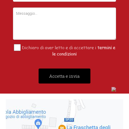
Dichiaro di aver letto e di accettare i
termini e
le condizioni
Accetta e invia