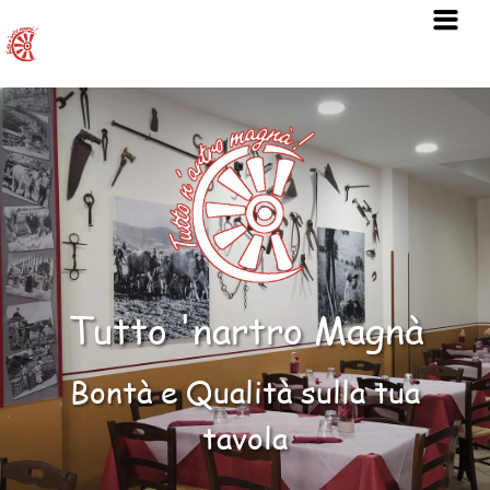
Tutto 'nartro Magnà
Bontà e Qualità sulla tua
tavola